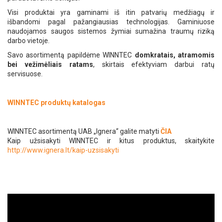
Visi produktai yra gaminami iš itin patvarių medžiagų ir
išbandomi pagal pažangiausias technologijas. Gaminiuose
naudojamos saugos sistemos žymiai sumažina traumų riziką
darbo vietoje.
Savo asortimentą papildėme WINNTEC
domkratais, atramomis
bei vežimėliais ratams
, skirtais efektyviam darbui ratų
servisuose.
WINNTEC produktų katalogas
WINNTEC asortimentą UAB „Ignera“ galite matyti
ČIA
Kaip užsisakyti WINNTEC ir kitus produktus, skaitykite
http://www.ignera.lt/kaip-uzsisakyti