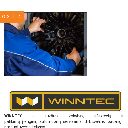
2016-11-14
WINNTEC
- aukštos kokybės, efektyvių ir
patikimų įrenginių automobilių servisams, dirbtuvėms, padangų
parduotuvėms tiekėjas.