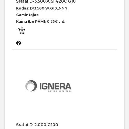
Šratai D-3.500.AISI 420C G10
Kodas:
D/3.500.W.G10_NNN
Gamintojas:
Kaina (be PVM):
0,25€ vnt.
Šratai D-2.000 G100