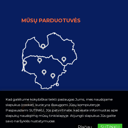
MŪSŲ PARDUOTUVĖS
Kad galėtume kokybiškai teikti paslaugas Jums, mes naudojame
Kad galėtume kokybiškai teikti paslaugas Jums, mes naudojame
slapukus (cookie), kurie yra išsaugomi Jūsų kompiuteryje.
slapukus (cookie), kurie yra išsaugomi Jūsų kompiuteryje.
Paspausdami SUTINKU, Jūs patvirtinate, kad esate informuotas apie
Paspausdami SUTINKU, Jūs patvirtinate, kad esate informuotas apie
slapukų naudojimą mūsų tinklalapyje. Atjungti slapukus Jūs galite
slapukų naudojimą mūsų tinklalapyje. Atjungti slapukus Jūs galite
savo naršyklės nustatymuose.
savo naršyklės nustatymuose.
Plačiau
Plačiau
SUTINKU
SUTINKU