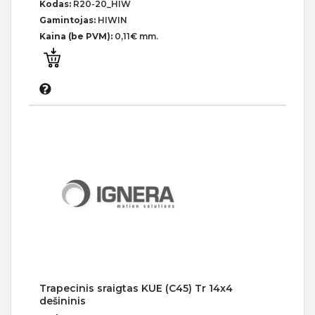
Kodas:
R20-20_HIW
Gamintojas:
HIWIN
Kaina (be PVM):
0,11€ mm.
Trapecinis sraigtas KUE (C45) Tr 14x4
dešininis