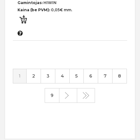
Gamintojas:
HIWIN
Kaina (be PVM):
0,05€ mm.
1
2
3
4
5
6
7
8
9