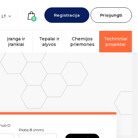
Registracija
Prisijungti
LT
0
Įranga ir
Tepalai ir
Chemijos
Techniniai
įrankiai
alyvos
priemonės
projektai
smuo D
Plotis B (mm)