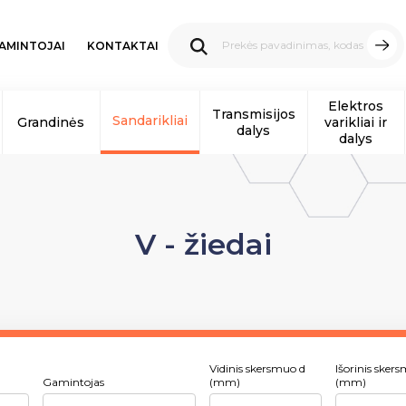
AMINTOJAI
KONTAKTAI
Elektros
Transmisijos
Sandarikliai
Grandinės
varikliai ir
dalys
dalys
V - žiedai
Vidinis skersmuo d
Išorinis sker
Gamintojas
(mm)
(mm)