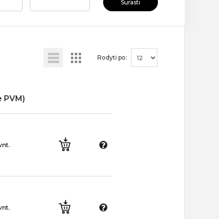
Surasti
Rodyti po:
e PVM)
vnt.
vnt.