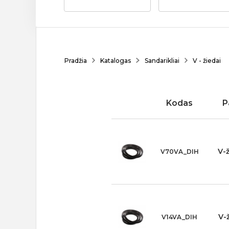
Pradžia
Katalogas
Sandarikliai
V - žiedai
Kodas
P
V-
V70VA_DIH
V-
V14VA_DIH