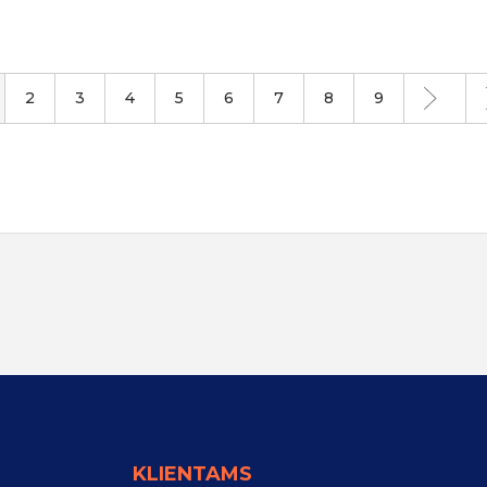
2
3
4
5
6
7
8
9
KLIENTAMS