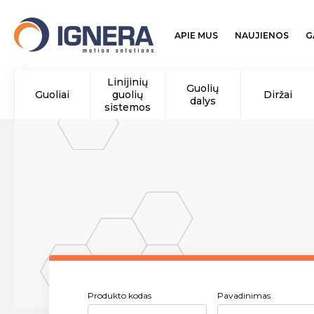
APIE MUS
NAUJIENOS
G
Linijinių
Guolių
Guoliai
guolių
Diržai
dalys
sistemos
Produkto kodas
Pavadinimas