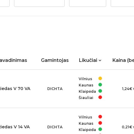
avadinimas
Gamintojas
Likučiai
Kaina (b
Vilnius
Kaunas
žiedas V 70 VA
DICHTA
1,24€ 
Klaipėda
Šiauliai
Vilnius
Kaunas
žiedas V 14 VA
DICHTA
0,21€ 
Klaipėda