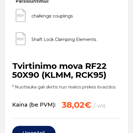
Parsisiuntimui:
PDF
challenge couplings
PDF
Shaft Lock Clamping Elements
Tvirtinimo mova RF22
50X90 (KLMM, RCK95)
* Nuotrauka gali skirtis nuo realios prekės išvaizdos.
38,02€
Kaina (be PVM):
/ vnt.