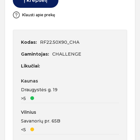
Į krepšelį
Klausti apie prekę
Kodas:
RF22.50X90_CHA
Gamintojas:
CHALLENGE
Likučiai:
Kaunas
Draugystės g. 19
>5
Vilnius
Savanorių pr. 65B
<5