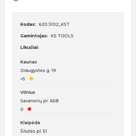
Kodas:
620.3102_KST
Gamintojas:
KS TOOLS
Likučiai:
Kaunas
Draugystės g. 19
<5
Vilnius
Savanorių pr. 65B
0
Klaipėda
Šilutės pl. 51