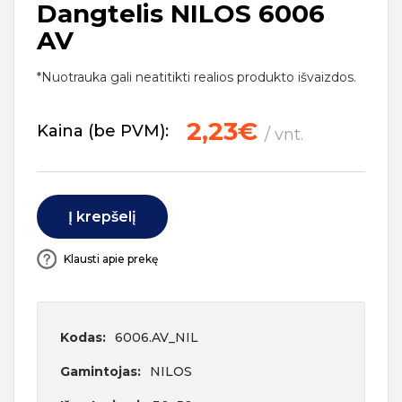
Dangtelis NILOS 6006
AV
*Nuotrauka gali neatitikti realios produkto išvaizdos.
2,23€
Kaina (be PVM):
/ vnt.
Į krepšelį
Klausti apie prekę
Kodas:
6006.AV_NIL
Gamintojas:
NILOS