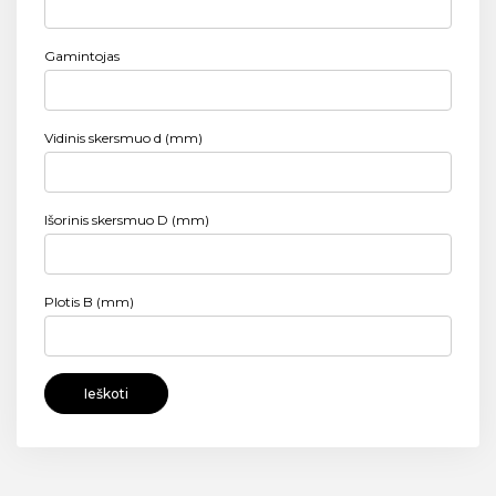
Gamintojas
Vidinis skersmuo d (mm)
Išorinis skersmuo D (mm)
Plotis B (mm)
Ieškoti