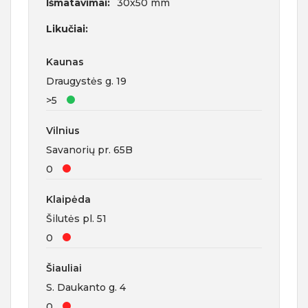
Išmatavimai:
30x50 mm
Likučiai:
Kaunas
Draugystės g. 19
>5
Vilnius
Savanorių pr. 65B
0
Klaipėda
Šilutės pl. 51
0
Šiauliai
S. Daukanto g. 4
0