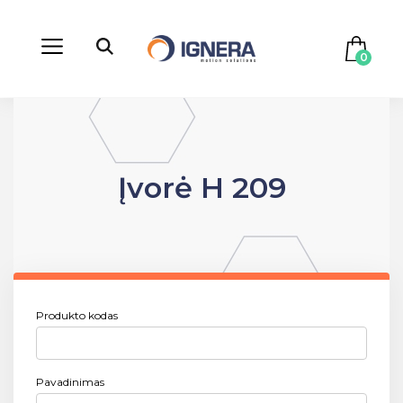
0
Įvorė H 209
Produkto kodas
Pavadinimas