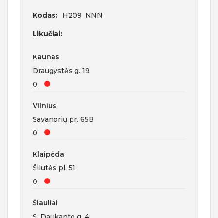
Kodas:
H209_NNN
Likučiai:
Kaunas
Draugystės g. 19
0
Vilnius
Savanorių pr. 65B
0
Klaipėda
Šilutės pl. 51
0
Šiauliai
S. Daukanto g. 4