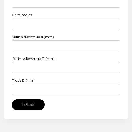
Gamintojas
Vidinis skersmuo d (mm)
Išorinis skersmuo D (mm)
Plotis B (mm)
Ieškoti