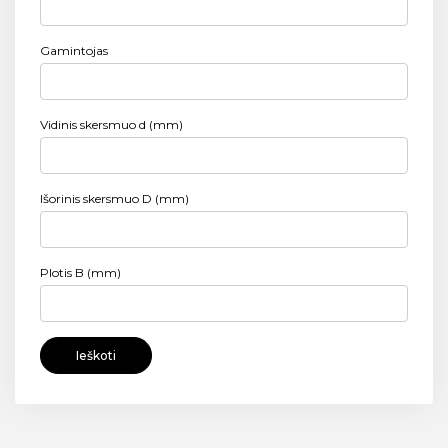
Gamintojas
Vidinis skersmuo d (mm)
Išorinis skersmuo D (mm)
Plotis B (mm)
Ieškoti