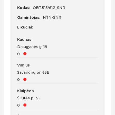
Kodas:
OBT.515/612_SNR
Gamintojas:
NTN-SNR
Likučiai:
Kaunas
Draugystės g. 19
0
Vilnius
Savanorių pr. 65B
0
Klaipėda
Šilutės pl. 51
0