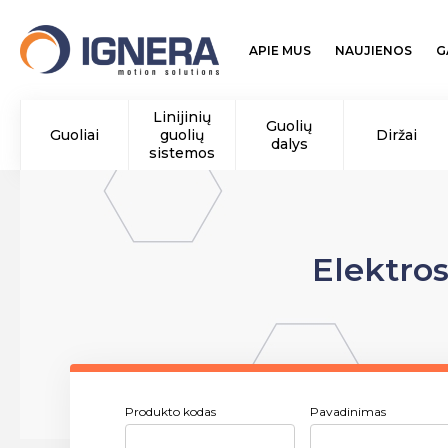
APIE MUS
NAUJIENOS
G
Linijinių
Guolių
Guoliai
guolių
Diržai
dalys
sistemos
Elektro
Produkto kodas
Pavadinimas