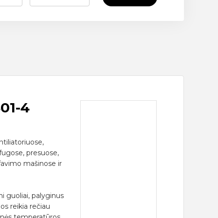
801-4
tiliatoriuose,
fugose, presuose,
favimo mašinose ir
i guoliai, palyginus
uos reikia rečiau
tesnės temperatūros