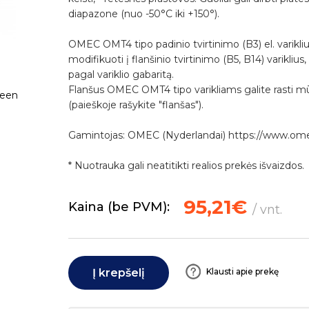
diapazone (nuo -50°C iki +150°).
OMEC OMT4 tipo padinio tvirtinimo (B3) el. varikli
modifikuoti į flanšinio tvirtinimo (B5, B14) variklius
pagal variklio gabaritą.
Flanšus OMEC OMT4 tipo varikliams galite rasti m
een
(paieškoje rašykite "flanšas").
Gamintojas: OMEC (Nyderlandai) https://www.o
* Nuotrauka gali neatitikti realios prekės išvaizdos.
95,21€
Kaina (be PVM):
/ vnt.
Į krepšelį
Klausti apie prekę