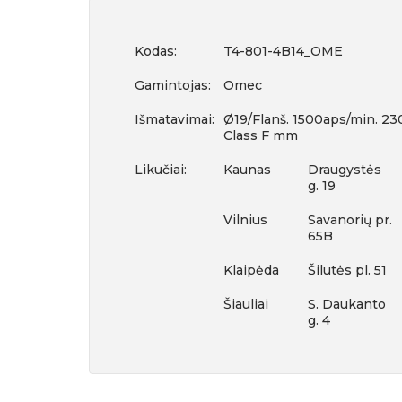
Kodas:
T4-801-4B14_OME
Gamintojas:
Omec
Išmatavimai:
Ø19/Flanš. 1500aps/min. 23
Class F mm
Likučiai:
Kaunas
Draugystės
g. 19
Vilnius
Savanorių pr.
65B
Klaipėda
Šilutės pl. 51
Šiauliai
S. Daukanto
g. 4