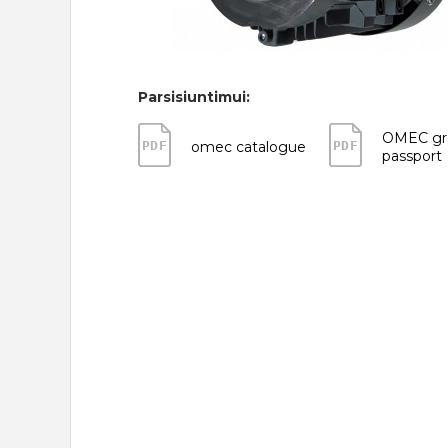
Parsisiuntimui:
OMEC gr
PDF
PDF
omec catalogue
passport