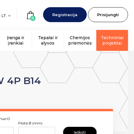
Registracija
Prisijungti
LT
0
Įranga ir
Tepalai ir
Chemijos
Techniniai
įrankiai
alyvos
priemonės
projektai
W 4P B14
smuo D
Plotis B (mm)
Ieškoti