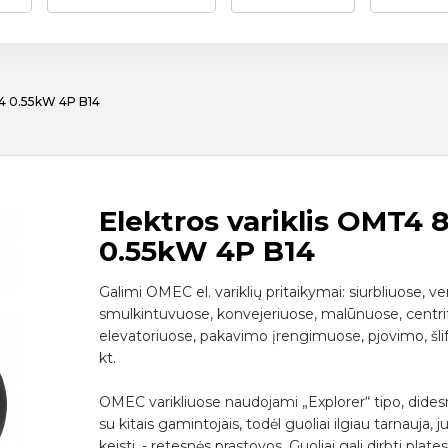
-4 0.55kW 4P B14
Elektros variklis OMT4 
0.55kW 4P B14
Galimi OMEC el. variklių pritaikymai: siurbliuose, ven
smulkintuvuose, konvejeriuose, malūnuose, centri
elevatoriuose, pakavimo įrengimuose, pjovimo, šli
kt.
OMEC varikliuose naudojami „Explorer“ tipo, didesn
su kitais gamintojais, todėl guoliai ilgiau tarnauja, j
keisti, - retesnės prastovos. Guoliai gali dirbti pla