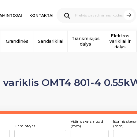
AMINTOJAI
KONTAKTAI
Elektros
Transmisijos
Grandinės
Sandarikliai
varikliai ir
dalys
dalys
s variklis OMT4 801-4 0.55k
Vidinis skersmuo d
Išorinis sker
Gamintojas
(mm)
(mm)