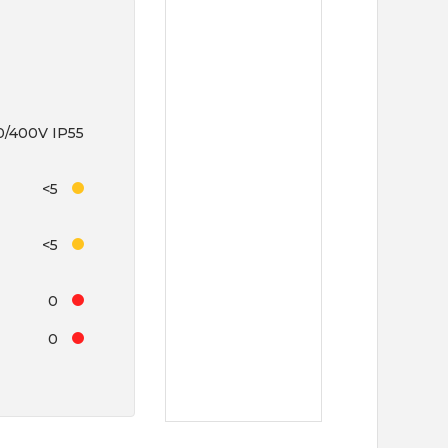
0/400V IP55
<5
<5
0
0