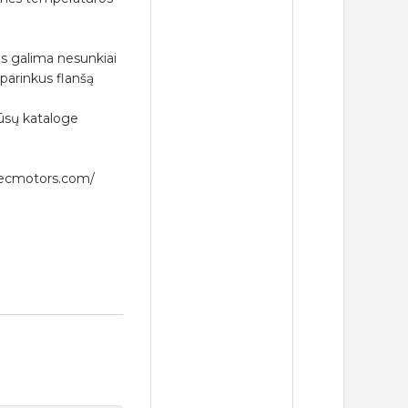
us galima nesunkiai
, parinkus flanšą
ūsų kataloge
mecmotors.com/