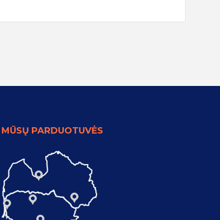
MŪSŲ PARDUOTUVĖS