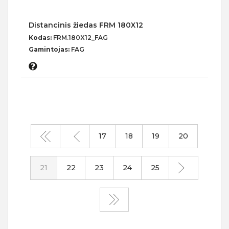
Distancinis žiedas FRM 180X12
Kodas:
FRM.180X12_FAG
Gamintojas:
FAG
17
18
19
20
21
22
23
24
25