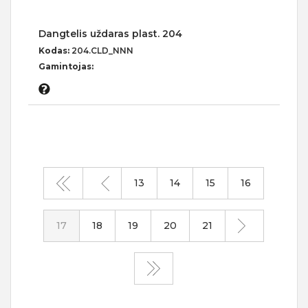
Dangtelis uždaras plast. 204
Kodas:
204.CLD_NNN
Gamintojas:
13
14
15
16
17
18
19
20
21