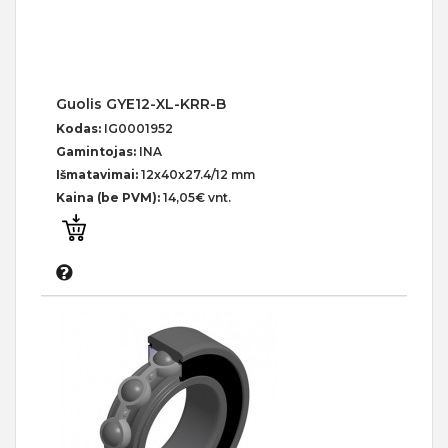
Guolis GYE12-XL-KRR-B
Kodas:
IG0001952
Gamintojas:
INA
Išmatavimai:
12x40x27.4/12 mm
Kaina (be PVM):
14,05€ vnt.