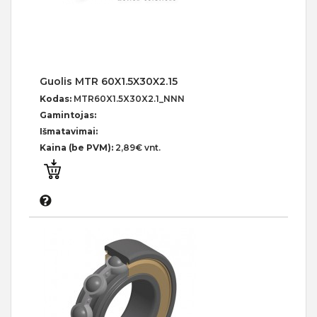
Guolis MTR 60X1.5X30X2.15
Kodas:
MTR60X1.5X30X2.1_NNN
Gamintojas:
Išmatavimai:
Kaina (be PVM):
2,89€ vnt.