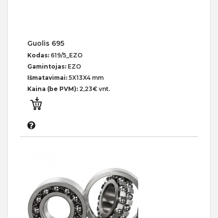
Guolis 695
Kodas:
619/5_EZO
Gamintojas:
EZO
Išmatavimai:
5X13X4 mm
Kaina (be PVM):
2,23€ vnt.