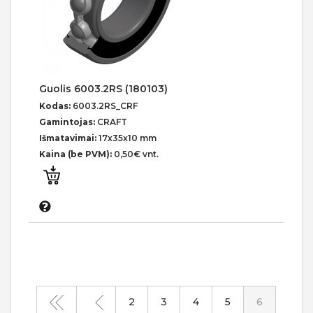
Guolis 6003.2RS (180103)
Kodas:
6003.2RS_CRF
Gamintojas:
CRAFT
Išmatavimai:
17x35x10 mm
Kaina (be PVM):
0,50€ vnt.
2
3
4
5
6