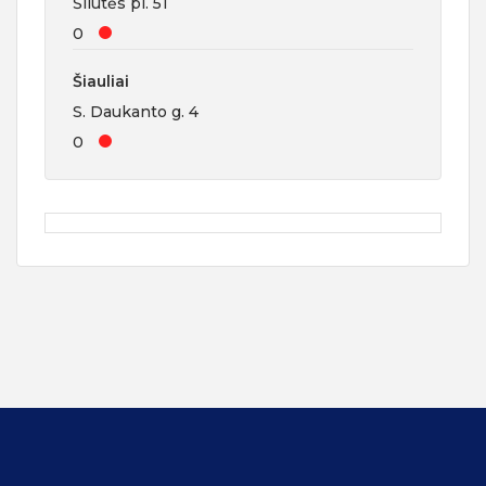
Šilutės pl. 51
0
Šiauliai
S. Daukanto g. 4
0