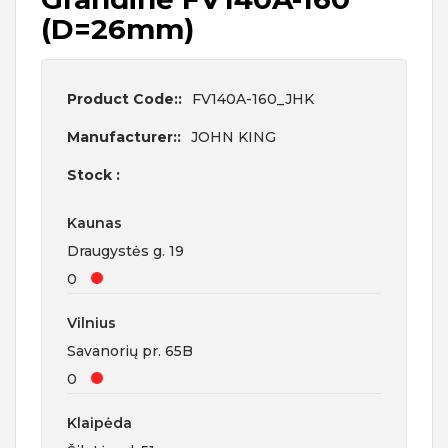
(D=26mm)
Product Code::
FV140A-160_JHK
Manufacturer::
JOHN KING
Stock :
Kaunas
Draugystės g. 19
0
Vilnius
Savanorių pr. 65B
0
Klaipėda