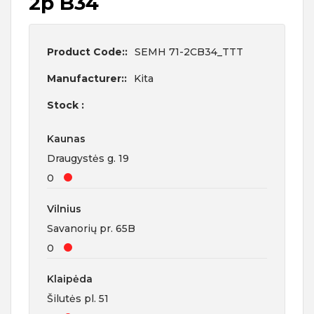
2p B34
Product Code::
SEMH 71-2CB34_TTT
Manufacturer::
Kita
Stock :
Kaunas
Draugystės g. 19
0
Vilnius
Savanorių pr. 65B
0
Klaipėda
Šilutės pl. 51