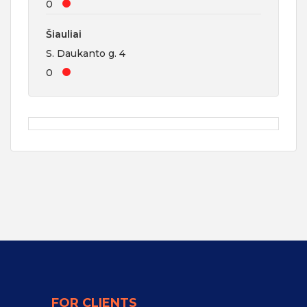
0
Šiauliai
S. Daukanto g. 4
0
FOR CLIENTS