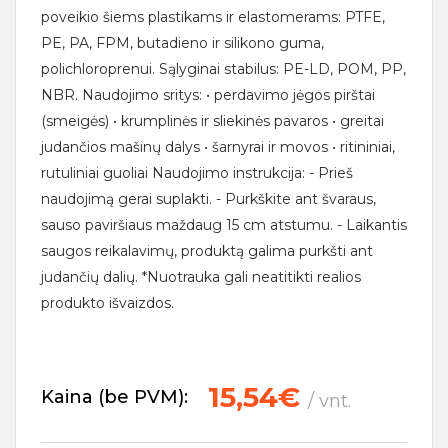
poveikio šiems plastikams ir elastomerams: PTFE,
PE, PA, FPM, butadieno ir silikono guma,
polichloroprenui. Sąlyginai stabilus: PE-LD, POM, PP,
NBR. Naudojimo sritys: • perdavimo jėgos pirštai
(smeigės) • krumplinės ir sliekinės pavaros • greitai
judančios mašinų dalys • šarnyrai ir movos • ritininiai,
rutuliniai guoliai Naudojimo instrukcija: - Prieš
naudojimą gerai suplakti. - Purkškite ant švaraus,
sauso paviršiaus maždaug 15 cm atstumu. - Laikantis
saugos reikalavimų, produktą galima purkšti ant
judančių dalių. *Nuotrauka gali neatitikti realios
produkto išvaizdos.
15,54€
Kaina (be PVM):
/ vnt.