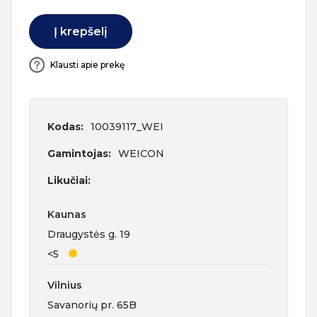
Į krepšelį
Klausti apie prekę
Kodas:
10039117_WEI
Gamintojas:
WEICON
Likučiai:
Kaunas
Draugystės g. 19
<5
Vilnius
Savanorių pr. 65B