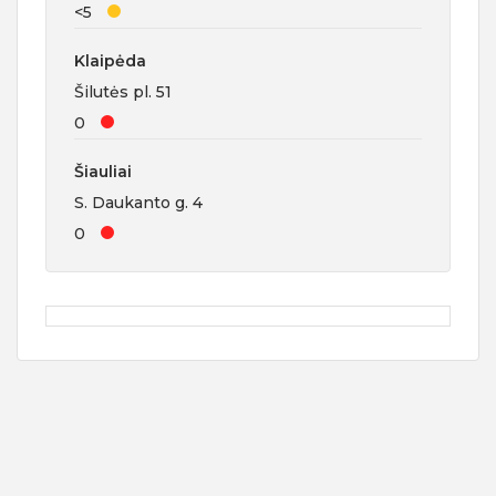
<5
Klaipėda
Šilutės pl. 51
0
Šiauliai
S. Daukanto g. 4
0