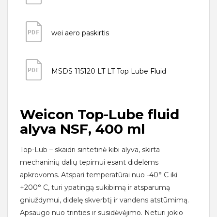
PDF
wei aero paskirtis
PDF
MSDS 115120 LT LT Top Lube Fluid
Weicon Top-Lube fluid
alyva NSF, 400 ml
Top-Lub – skaidri sintetinė kibi alyva, skirta
mechaninių dalių tepimui esant didelėms
apkrovoms. Atspari temperatūrai nuo -40° C iki
+200° C, turi ypatingą sukibimą ir atsparumą
gniuždymui, didelę skverbtį ir vandens atstūmimą.
Apsaugo nuo trinties ir susidėvėjimo. Neturi jokio