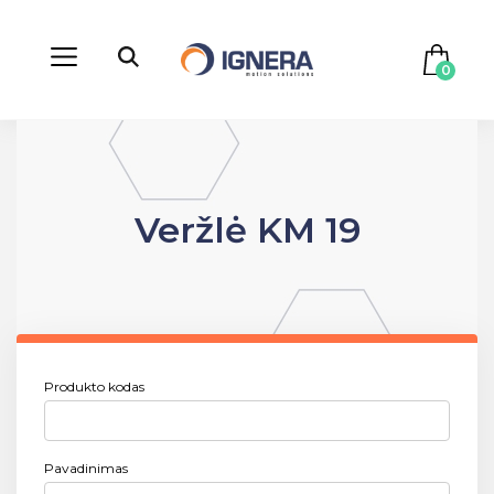
0
Veržlė KM 19
Produkto kodas
Pavadinimas