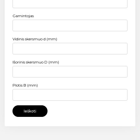
Gamintojas
Vidinis skersmuo d (mm)
Išorinis skersmuo D (mm)
Plotis B (mm)
Ieškoti