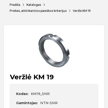
Pradžia
Katalogas
Prekės, atitinkančios paieškos kriterijus
Veržlė KM 19
Veržlė KM 19
Kodas:
KM19_SNR
Gamintojas:
NTN-SNR