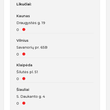
Likučiai:
Kaunas
Draugystės g. 19
0
Vilnius
Savanorių pr. 65B
0
Klaipėda
Šilutės pl. 51
0
Šiauliai
S. Daukanto g. 4
0