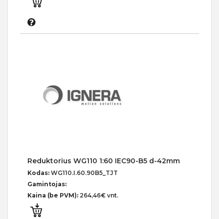
Reduktorius WG110 1:60 IEC90-B5 d-42mm
Kodas:
WG110.I.60.90B5_TJT
Gamintojas:
Kaina (be PVM):
264,46€ vnt.