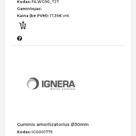
Kodas:
FA.WG90_TJT
Gamintojas:
Kaina (be PVM):
17,36€ vnt.
Guminis amortizatorius Ø30mm
Kodas:
IG0001775