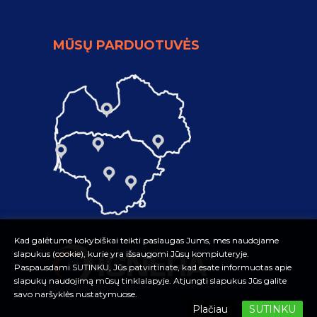
MŪSŲ PARDUOTUVĖS
Kad galėtume kokybiškai teikti paslaugas Jums, mes naudojame
Kad galėtume kokybiškai teikti paslaugas Jums, mes naudojame
slapukus (cookie), kurie yra išsaugomi Jūsų kompiuteryje.
slapukus (cookie), kurie yra išsaugomi Jūsų kompiuteryje.
Paspausdami SUTINKU, Jūs patvirtinate, kad esate informuotas apie
Paspausdami SUTINKU, Jūs patvirtinate, kad esate informuotas apie
slapukų naudojimą mūsų tinklalapyje. Atjungti slapukus Jūs galite
slapukų naudojimą mūsų tinklalapyje. Atjungti slapukus Jūs galite
savo naršyklės nustatymuose.
savo naršyklės nustatymuose.
Plačiau
Plačiau
SUTINKU
SUTINKU