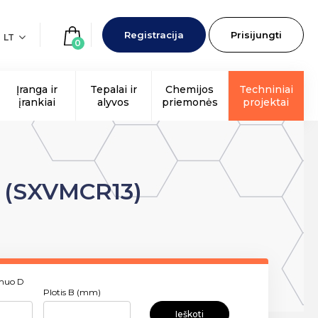
Registracija
Prisijungti
LT
0
Įranga ir
Tepalai ir
Chemijos
Techniniai
įrankiai
alyvos
priemonės
projektai
n (SXVMCR13)
smuo D
Plotis B (mm)
Ieškoti