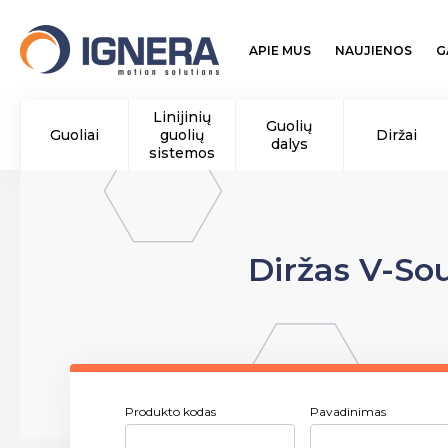
APIE MUS
NAUJIENOS
G
Linijinių
Guolių
Guoliai
guolių
Diržai
dalys
sistemos
Diržas V-So
Produkto kodas
Pavadinimas