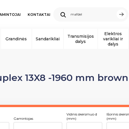
AMINTOJAI
KONTAKTAI
Elektros
Transmisijos
Grandinės
Sandarikliai
varikliai ir
dalys
dalys
uplex 13X8 -1960 mm brow
Vidinis skersmuo d
Išorinis sker
Gamintojas
(mm)
(mm)