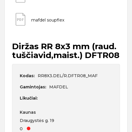
PDF
mafdel soupflex
Diržas RR 8x3 mm (raud.
tuščiavid,maist.) DFTR08
Kodas:
RR8X3.DEL/R.DFTR08_MAF
Gamintojas:
MAFDEL
Likučiai:
Kaunas
Draugystės g. 19
0