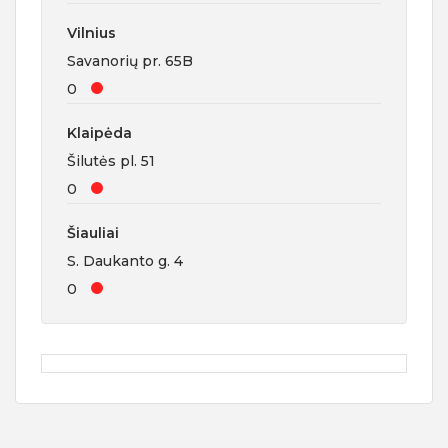
Vilnius
Savanorių pr. 65B
0
Klaipėda
Šilutės pl. 51
0
Šiauliai
S. Daukanto g. 4
0