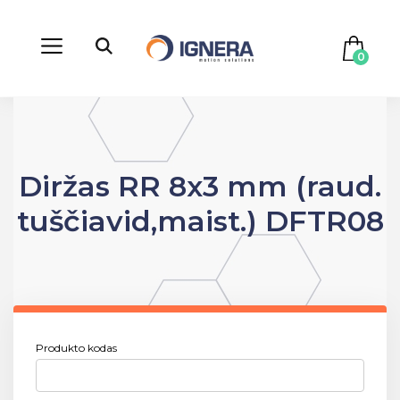
0
Diržas RR 8x3 mm (raud.
tuščiavid,maist.) DFTR08
Produkto kodas